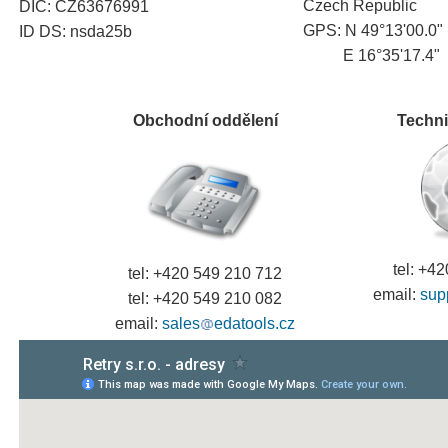
Czech Republic
DIČ: CZ63676991
GPS: N 49°13'00.0"
ID DS: nsda25b
E 16°35'17.4"
Obchodní oddělení
Techn
tel: +4
tel: +420
549 210 712
email:
sup
tel: +420
549 210 082
email:
sales
edatools.cz