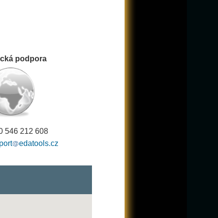
ická podpora
20
546 212 608
port
edatools.cz