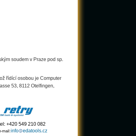
tským soudem v Praze pod sp.
ož řídící osobou je Computer
rasse 53, 8112 Otelfingen,
tel: +420 549 210 082
info
edatools.cz
e-mail: