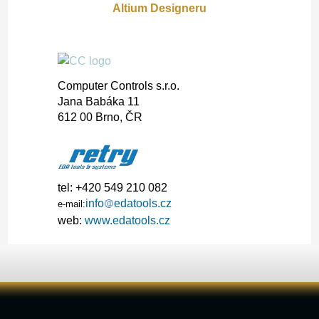
Altium Designeru
Gooter
Gap 2
Computer Controls s.r.o.
Jana Babáka 11
612 00 Brno, ČR
tel: +420 549 210 082
info
edatools.cz
e-mail:
web:
www.edatools.cz