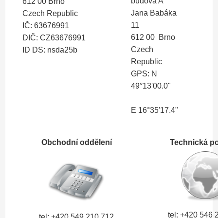
budova A
612 00 Brno
Jana Babáka
Czech Republic
11
IČ: 63676991
612 00 Brno
DIČ: CZ63676991
Czech
ID DS: nsda25b
Republic
GPS: N
49°13'00.0"
E 16°35'17.4"
Obchodní oddělení
Technická p
tel: +420
546 
tel: +420
549 210 712