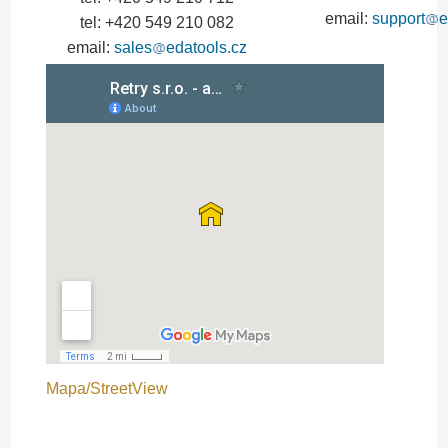
email:
support
e
tel: +420
549 210 082
email:
sales
edatools.cz
Mapa/StreetView