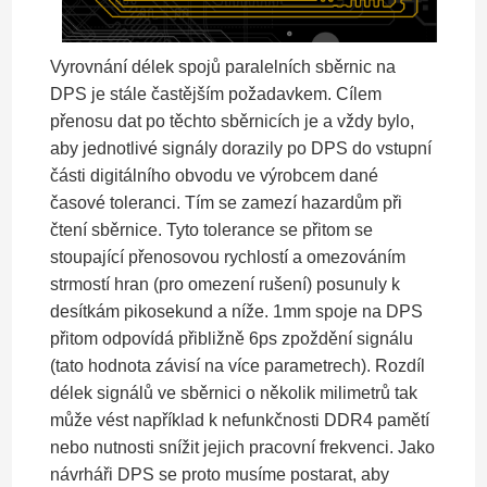
Vyrovnání délek spojů paralelních sběrnic na
DPS je stále častějším požadavkem. Cílem
přenosu dat po těchto sběrnicích je a vždy bylo,
aby jednotlivé signály dorazily po DPS do vstupní
části digitálního obvodu ve výrobcem dané
časové toleranci. Tím se zamezí hazardům při
čtení sběrnice. Tyto tolerance se přitom se
stoupající přenosovou rychlostí a omezováním
strmostí hran (pro omezení rušení) posunuly k
desítkám pikosekund a níže. 1mm spoje na DPS
přitom odpovídá přibližně 6ps zpoždění signálu
(tato hodnota závisí na více parametrech). Rozdíl
délek signálů ve sběrnici o několik milimetrů tak
může vést například k nefunkčnosti DDR4 pamětí
nebo nutnosti snížit jejich pracovní frekvenci. Jako
návrháři DPS se proto musíme postarat, aby