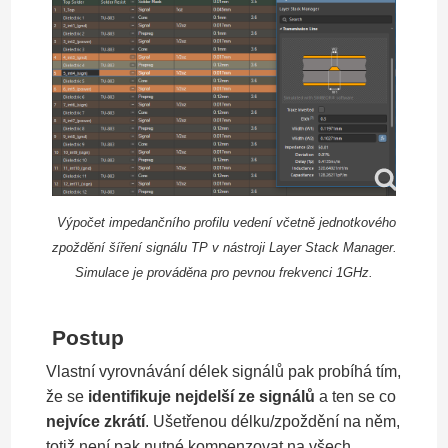
Výpočet impedančního profilu vedení včetně jednotkového
zpoždění šíření signálu TP v nástroji Layer Stack Manager.
Simulace je prováděna pro pevnou frekvenci 1GHz.
Postup
Vlastní vyrovnávání délek signálů pak probíhá tím,
že se
identifikuje nejdelší ze signálů
a ten se co
nejvíce zkrátí
. Ušetřenou délku/zpoždění na něm,
totiž není pak nutné kompenzovat na všech