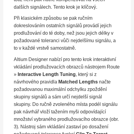
dalších signálech. Tento krok je klíčový.
Při klasickém způsobu se pak ručním
dokreslováním ostatních signálů provádí jejich
prodlužování do té doby, než jsou jejich délky v
požadované toleranci vůči nejdelšímu signálu, a
to v každé vrstvě samostatně.
Altium Designer nabízí pro tento krok interaktivní
vkládání prodlužovacích obrazců nástrojem Route
»
Interactive Length Tuning
, který si z
návrhového pravidla
Matched Lengths
načte
požadovanou maximální odchylku zpoždění
skupiny signálů a sám určí nejdelší signál
skupiny. Do ručně zvoleného místa podél signálu
pak návrhář vloží tažením myši odpovídající
množství vybraného prodlužovacího obrazce (obr.
3). Nástroj sám vkládání zastaví po dosažení