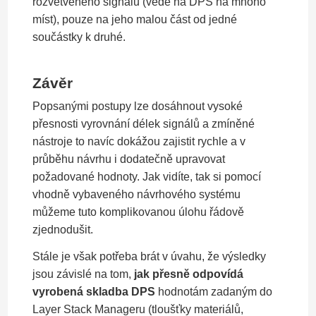
rozvětveného signálu (vede na DPS na mnoho
míst), pouze na jeho malou část od jedné
součástky k druhé.
Závěr
Popsanými postupy lze dosáhnout vysoké
přesnosti vyrovnání délek signálů a zmíněné
nástroje to navíc dokážou zajistit rychle a v
průběhu návrhu i dodatečně upravovat
požadované hodnoty. Jak vidíte, tak si pomocí
vhodně vybaveného návrhového systému
můžeme tuto komplikovanou úlohu řádově
zjednodušit.
Stále je však potřeba brát v úvahu, že výsledky
jsou závislé na tom,
jak přesně odpovídá
vyrobená skladba DPS
hodnotám zadaným do
Layer Stack Manageru (tloušťky materiálů,