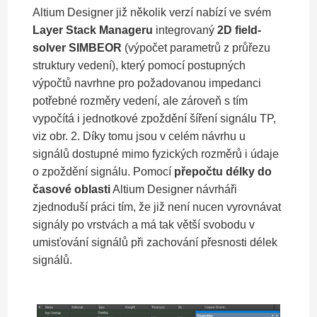
Altium Designer již několik verzí nabízí ve svém
Layer Stack Manageru
integrovaný
2D field-
solver SIMBEOR
(výpočet parametrů z průřezu
struktury vedení), který pomocí postupných
výpočtů navrhne pro požadovanou impedanci
potřebné rozměry vedení, ale zároveň s tím
vypočítá i jednotkové zpoždění šíření signálu TP,
viz obr. 2. Díky tomu jsou v celém návrhu u
signálů dostupné mimo fyzických rozměrů i údaje
o zpoždění signálu. Pomocí
přepočtu délky do
časové oblasti
Altium Designer návrháři
zjednoduší práci tím, že již není nucen vyrovnávat
signály po vrstvách a má tak větší svobodu v
umisťování signálů při zachování přesnosti délek
signálů.