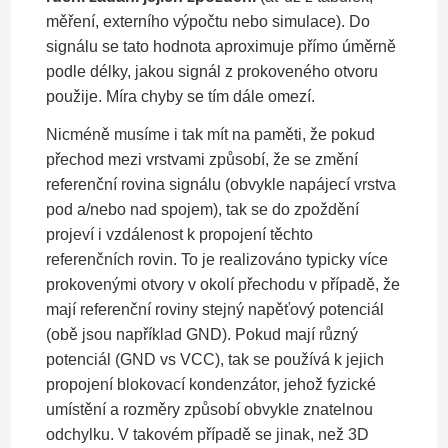
měření, externího výpočtu nebo simulace). Do
signálu se tato hodnota aproximuje přímo úměrně
podle délky, jakou signál z prokoveného otvoru
použije. Míra chyby se tím dále omezí.
Nicméně musíme i tak mít na paměti, že pokud
přechod mezi vrstvami způsobí, že se změní
referenční rovina signálu (obvykle napájecí vrstva
pod a/nebo nad spojem), tak se do zpoždění
projeví i vzdálenost k propojení těchto
referenčních rovin. To je realizováno typicky více
prokovenými otvory v okolí přechodu v případě, že
mají referenční roviny stejný napěťový potenciál
(obě jsou například GND). Pokud mají různý
potenciál (GND vs VCC), tak se používá k jejich
propojení blokovací kondenzátor, jehož fyzické
umístění a rozměry způsobí obvykle znatelnou
odchylku. V takovém případě se jinak, než 3D