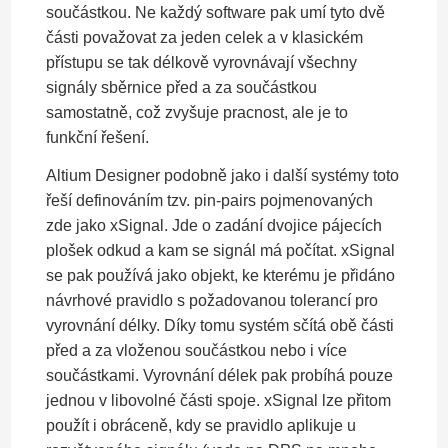
součástkou. Ne každý software pak umí tyto dvě
části považovat za jeden celek a v klasickém
přístupu se tak délkově vyrovnávají všechny
signály sběrnice před a za součástkou
samostatně, což zvyšuje pracnost, ale je to
funkční řešení.
Altium Designer podobně jako i další systémy toto
řeší definováním tzv. pin-pairs pojmenovaných
zde jako xSignal. Jde o zadání dvojice pájecích
plošek odkud a kam se signál má počítat. xSignal
se pak používá jako objekt, ke kterému je přidáno
návrhové pravidlo s požadovanou tolerancí pro
vyrovnání délky. Díky tomu systém sčítá obě části
před a za vloženou součástkou nebo i více
součástkami. Vyrovnání délek pak probíhá pouze
jednou v libovolné části spoje. xSignal lze přitom
použít i obráceně, kdy se pravidlo aplikuje u