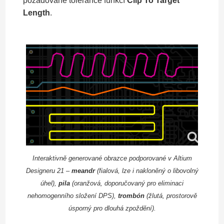
požadované tolerance funkcí
Clip To Target
Length
.
Interaktivně generované obrazce podporované v Altium
Designeru 21 –
meandr
(fialová, lze i nakloněný o libovolný
úhel),
pila
(oranžová, doporučovaný pro eliminaci
nehomogenního složení DPS),
trombón
(žlutá, prostorově
úsporný pro dlouhá zpoždění).