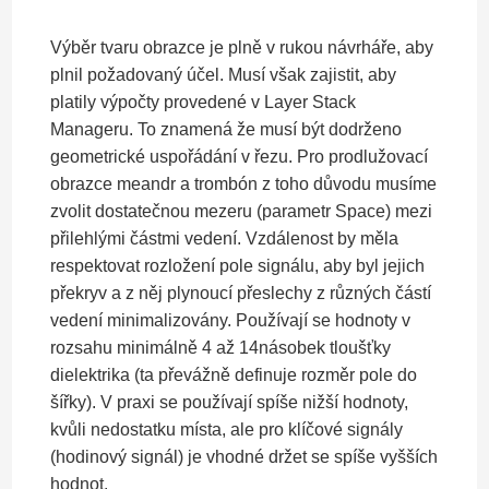
Výběr tvaru obrazce je plně v rukou návrháře, aby
plnil požadovaný účel. Musí však zajistit, aby
platily výpočty provedené v Layer Stack
Manageru. To znamená že musí být dodrženo
geometrické uspořádání v řezu. Pro prodlužovací
obrazce meandr a trombón z toho důvodu musíme
zvolit dostatečnou mezeru (parametr Space) mezi
přilehlými částmi vedení. Vzdálenost by měla
respektovat rozložení pole signálu, aby byl jejich
překryv a z něj plynoucí přeslechy z různých částí
vedení minimalizovány. Používají se hodnoty v
rozsahu minimálně 4 až 14násobek tloušťky
dielektrika (ta převážně definuje rozměr pole do
šířky). V praxi se používají spíše nižší hodnoty,
kvůli nedostatku místa, ale pro klíčové signály
(hodinový signál) je vhodné držet se spíše vyšších
hodnot.