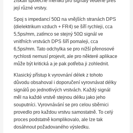
získali společné měřítko pro signály vedené přes
její různé vrstvy.
Spoj s impedancí 50Ω na vnějších stranách DPS
(dielektrikum vzduch + FR4) se šíří rychleji, cca
5,5ps/mm, zatímco se stejný 50Ω signál ve
vnitřních vrstvách DPS šíří pomaleji, cca
6,5ps/mm. Tato odchylka se pro nižší přenosové
rychlosti nemusí projevit, ale pro některé aplikace
může být kritická a je pak potřeba ji zohlednit.
Klasický přístup k vyrovnání délek z tohoto
důvodu obsahoval i doporučení vyrovnávat délky
signálů po jednotlivých vrstvách. Každý signál
měl na každé vrstvě stejnou délku jako jeho
souputníci. Vyrovnávání se pro celou sběrnici
provedlo pro každou vrstvu samostatně. To celý
proces podstatně komplikovalo, ale lze tak
dosáhnout požadovaného výsledku.