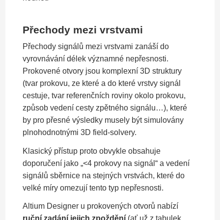
Přechody mezi vrstvami
Přechody signálů mezi vrstvami zanáší do
vyrovnávání délek významné nepřesnosti.
Prokovené otvory jsou komplexní 3D struktury
(tvar prokovu, ze které a do které vrstvy signál
cestuje, tvar referenčních roviny okolo prokovu,
způsob vedení cesty zpětného signálu…), které
by pro přesné výsledky musely být simulovány
plnohodnotnými 3D field-solvery.
Klasický přístup proto obvykle obsahuje
doporučení jako „<4 prokovy na signál“ a vedení
signálů sběrnice na stejných vrstvách, které do
velké míry omezují tento typ nepřesnosti.
Altium Designer u prokovených otvorů nabízí
ruční zadání jejich zpoždění
(ať už z tabulek,