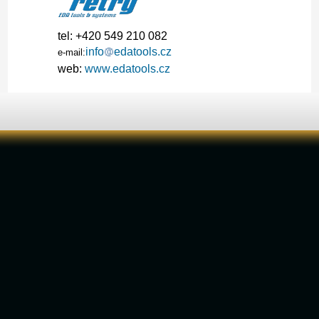
tel: +420 549 210 082
info
edatools.cz
e-mail:
web:
www.edatools.cz