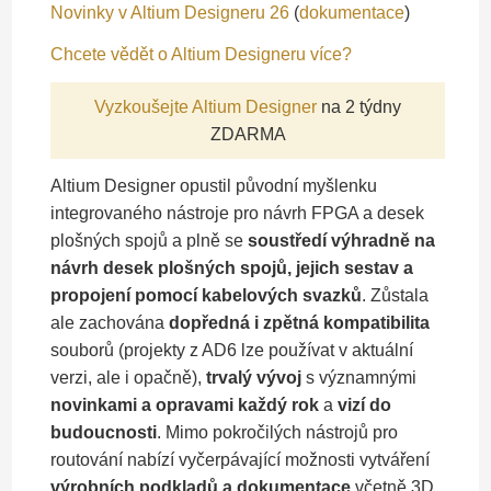
Novinky v Altium Designeru 26
(
dokumentace
)
Chcete vědět o Altium Designeru více?
Vyzkoušejte Altium Designer
na 2 týdny
ZDARMA
Altium Designer opustil původní myšlenku
integrovaného nástroje pro návrh FPGA a desek
plošných spojů a plně se
soustředí výhradně na
návrh desek plošných spojů, jejich sestav a
propojení pomocí kabelových svazků
. Zůstala
ale zachována
dopředná i zpětná kompatibilita
souborů (projekty z AD6 lze používat v aktuální
verzi, ale i opačně),
trvalý vývoj
s významnými
novinkami a opravami každý rok
a
vizí do
budoucnosti
. Mimo pokročilých nástrojů pro
routování nabízí vyčerpávající možnosti vytváření
výrobních podkladů a dokumentace
včetně 3D