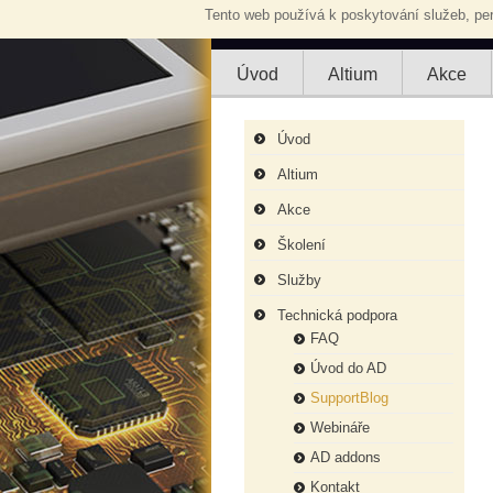
Tento web používá k poskytování služeb, per
Úvod
Altium
Akce
Úvod
Altium
Akce
Školení
Služby
Technická podpora
FAQ
Úvod do AD
SupportBlog
Webináře
AD addons
Kontakt