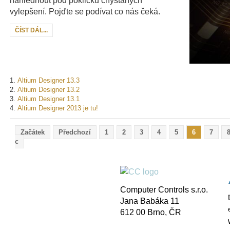
nahlédnout pod pokličku chystaných
vylepšení. Pojďte se podívat co nás čeká.
ČÍST DÁL...
Altium Designer 13.3
Altium Designer 13.2
Altium Designer 13.1
Altium Designer 2013 je tu!
Začátek
Předchozí
1
2
3
4
5
6
7
c
Gooter
Gap 2
Computer Controls s.r.o.
Jana Babáka 11
612 00 Brno, ČR