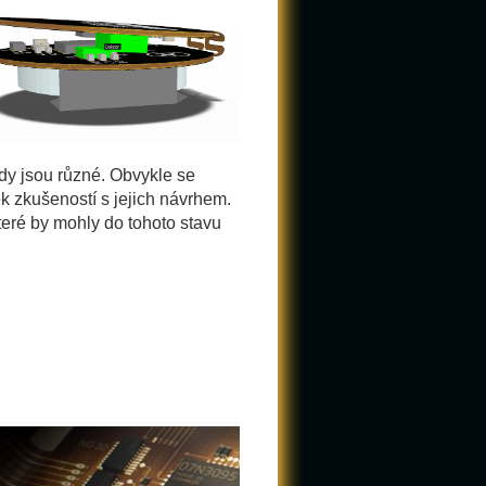
dy jsou různé. Obvykle se
 zkušeností s jejich návrhem.
teré by mohly do tohoto stavu