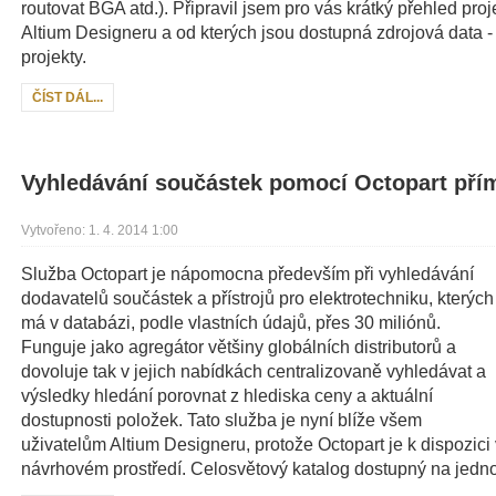
routovat BGA atd.). Připravil jsem pro vás krátký přehled proj
Altium Designeru a od kterých jsou dostupná zdrojová data
projekty.
ČÍST DÁL...
Vyhledávání součástek pomocí Octopart pří
Vytvořeno: 1. 4. 2014 1:00
Služba Octopart je nápomocna především při vyhledávání
dodavatelů součástek a přístrojů pro elektrotechniku, kterých
má v databázi, podle vlastních údajů, přes 30 miliónů.
Funguje jako agregátor většiny globálních distributorů a
dovoluje tak v jejich nabídkách centralizovaně vyhledávat a
výsledky hledání porovnat z hlediska ceny a aktuální
dostupnosti položek. Tato služba je nyní blíže všem
uživatelům Altium Designeru, protože Octopart je k dispozic
návrhovém prostředí. Celosvětový katalog dostupný na jedno 