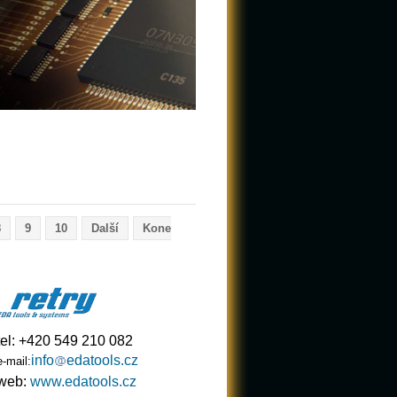
8
9
10
Další
Kone
tel: +420 549 210 082
info
edatools.cz
e-mail:
web:
www.edatools.cz