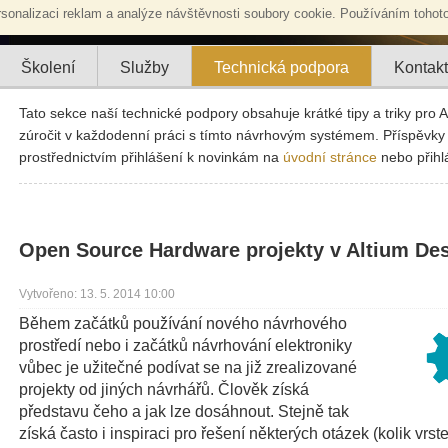
sonalizaci reklam a analýze návštěvnosti soubory cookie. Používáním tohoto
Školení
Služby
Technická podpora
Kontakt
Tato sekce naší technické podpory obsahuje krátké tipy a triky pro A
zúročit v každodenní práci s tímto návrhovým systémem. Příspěvky 
prostřednictvím přihlášení k novinkám na
úvodní stránce
nebo přih
Open Source Hardware projekty v Altium De
Vytvořeno: 13. 5. 2014 10:00
Během začátků používání nového návrhového
prostředí nebo i začátků návrhování elektroniky
vůbec je užitečné podívat se na již zrealizované
projekty od jiných návrhářů. Člověk získá
představu čeho a jak lze dosáhnout. Stejně tak
získá často i inspiraci pro řešení některých otázek (kolik vrst