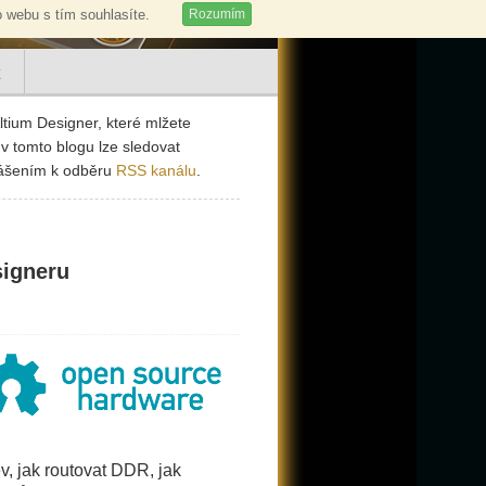
 webu s tím souhlasíte.
Rozumím
ltium Designer, které mlžete
v tomto blogu lze sledovat
lášením k odběru
RSS kanálu
.
signeru
ev, jak routovat DDR, jak