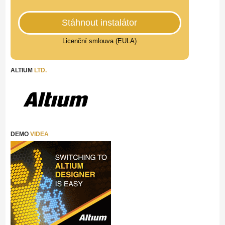
Stáhnout instalátor
Licenční smlouva (EULA)
ALTIUM
LTD.
DEMO
VIDEA