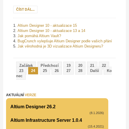
ČÍST DÁL...
Altium Designer 10 - aktualizace 15
Altium Designer 10 - aktualizace 13 a 14
Jak pomáhá Altium Vault?
BugCrunch vylepšuje Altium Designer podle vašich přání
Jak věrohodná je 3D vizualizace Altium Designeru?
Začátek
Předchozí
19
20
21
22
23
24
25
26
27
28
Další
Ko
nec
AKTUÁLNÍ
VERZE
Altium Designer 26.2
(8.1.2026)
Altium Infrastructure Server 1.0.4
(15.4.2021)