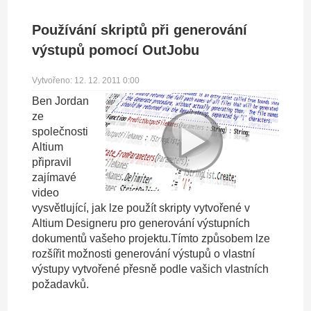
Používání skriptů při generování
výstupů pomocí OutJobu
Vytvořeno: 12. 12. 2011 0:00
Ben Jordan
ze
společnosti
Altium
připravil
zajímavé
video
vysvětlující, jak lze použít skripty vytvořené v
Altium Designeru pro generování výstupních
dokumentů vašeho projektu.Tímto způsobem lze
rozšířit možnosti generování výstupů o vlastní
výstupy vytvořené přesně podle vašich vlastních
požadavků.